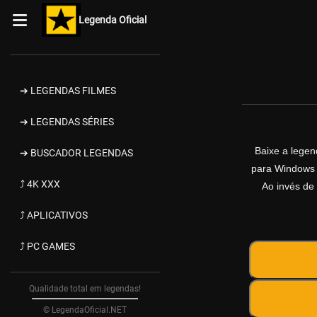
Legenda Oficial
➔ LEGENDAS FILMES
➔ LEGENDAS SÉRIES
Baixe a lege
➔ BUSCADOR LEGENDAS
para Windows d
⤴ 4K XXX
Ao invés de 
⤴ APLICATIVOS
⤴ PC GAMES
Qualidade total em legendas!
© LegendaOficial.NET