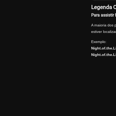
Legenda O
Para assisti
A maioria dos 
estiver locali
Exemplo:
Night.of.the
Night.of.the.