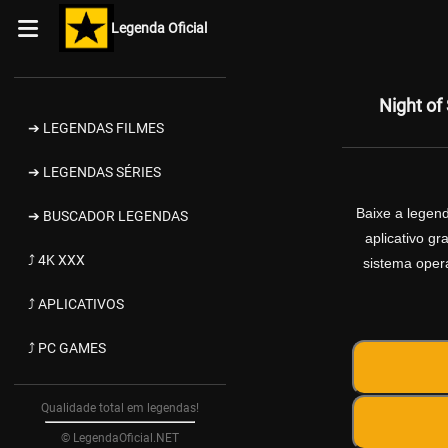
Legenda Oficial
Night o
➔ LEGENDAS FILMES
➔ LEGENDAS SÉRIES
Baixe a legen
➔ BUSCADOR LEGENDAS
aplicativo g
⤴ 4K XXX
sistema opera
⤴ APLICATIVOS
⤴ PC GAMES
Qualidade total em legendas!
© LegendaOficial.NET