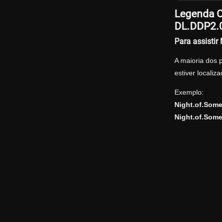
Legenda O
DL.DDP2.
Para assisti
A maioria dos 
estiver locali
Exemplo:
Night.of.Som
Night.of.Som