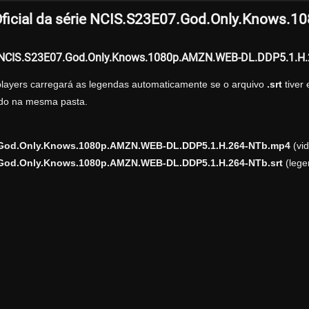
ficial da série NCIS.S23E07.God.Only.Knows
r NCIS.S23E07.God.Only.Knows.1080p.AMZN.WEB-DL.DDP5.1.H
players carregará as legendas automaticamente se o arquivo
.srt
tiver
zado na mesma pasta.
God.Only.Knows.1080p.AMZN.WEB-DL.DDP5.1.H.264-NTb.mp4
(vid
God.Only.Knows.1080p.AMZN.WEB-DL.DDP5.1.H.264-NTb.srt
(lege