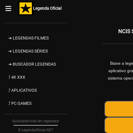
Legenda Oficial
NCIS 
➔ LEGENDAS FILMES
➔ LEGENDAS SÉRIES
Baixe a le
➔ BUSCADOR LEGENDAS
aplicativo g
⤴ 4K XXX
sistema opera
⤴ APLICATIVOS
⤴ PC GAMES
Qualidade total em legendas!
© LegendaOficial.NET