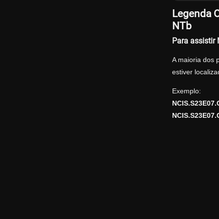
Legenda O
NTb
Para assisti
A maioria dos 
estiver locali
Exemplo:
NCIS.S23E07.
NCIS.S23E07.