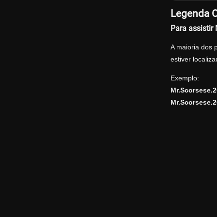
Legenda O
Para assisti
A maioria dos 
estiver locali
Exemplo:
Mr.Scorsese.
Mr.Scorsese.