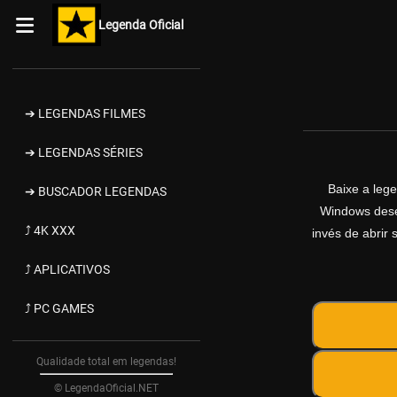
Legenda Oficial
➔ LEGENDAS FILMES
➔ LEGENDAS SÉRIES
Baixe a leg
➔ BUSCADOR LEGENDAS
Windows desen
⤴ 4K XXX
invés de abrir 
⤴ APLICATIVOS
⤴ PC GAMES
Qualidade total em legendas!
© LegendaOficial.NET