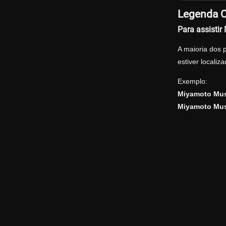
Legenda Of
Para assistir
A maioria dos 
estiver locali
Exemplo:
Miyamoto Musa
Miyamoto Musa