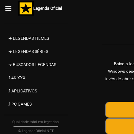
Legenda Oficial
➔ LEGENDAS FILMES
➔ LEGENDAS SÉRIES
Baixe a l
➔ BUSCADOR LEGENDAS
Windows desen
⤴ 4K XXX
invés de abrir 
⤴ APLICATIVOS
⤴ PC GAMES
Qualidade total em legendas!
© LegendaOficial.NET