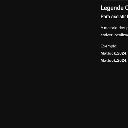
Legenda O
Para assisti
A maioria dos 
estiver locali
Exemplo:
Matlock.2024
Matlock.2024