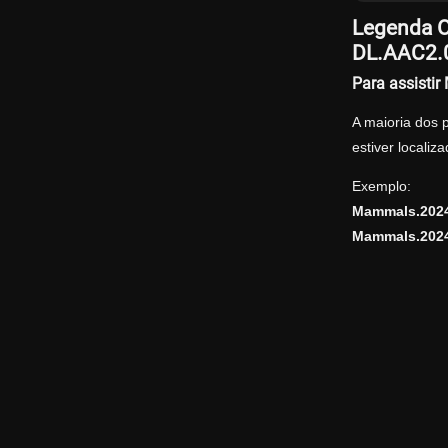
Legenda O
DL.AAC2.
Para assisti
A maioria dos 
estiver locali
Exemplo:
Mammals.2024
Mammals.2024