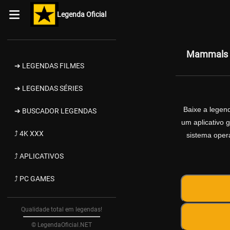
Legenda Oficial
Mammals 2
➔ LEGENDAS FILMES
➔ LEGENDAS SÉRIES
Baixe a lege
➔ BUSCADOR LEGENDAS
um aplicativo 
⤴ 4K XXX
sistema opera
⤴ APLICATIVOS
⤴ PC GAMES
Qualidade total em legendas!
© LegendaOficial.NET