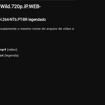
Wild.720p.iP.WEB-
H.264-NTb.PT-BR legendado
 exatamente o mesmo nome do arquivo de vídeo e
.mp4
(video)
rt
(legenda)