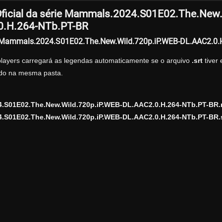
ficial da série Mammals.2024.S01E02.The.New.
0.H.264-NTb.PT-BR
r Mammals.2024.S01E02.The.New.Wild.720p.iP.WEB-DL.AAC2.0.
players carregará as legendas automaticamente se o arquivo
.srt
tiver
zado na mesma pasta.
.S01E02.The.New.Wild.720p.iP.WEB-DL.AAC2.0.H.264-NTb.PT-BR
.S01E02.The.New.Wild.720p.iP.WEB-DL.AAC2.0.H.264-NTb.PT-BR.s