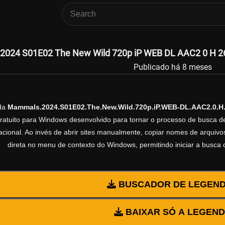
024 S01E02 The New Wild 720p iP WEB DL AAC2 0 H 264
Publicado há 8 meses
nda
Mammals.2024.S01E02.The.New.Wild.720p.iP.WEB-DL.AAC2.0.H
gratuito para Windows desenvolvido para tornar o processo de busca d
cional. Ao invés de abrir sites manualmente, copiar nomes de arquivos 
direta no menu de contexto do Windows, permitindo iniciar a busca
BUSCADOR DE LEGEN
BAIXAR SÓ A LEGEN