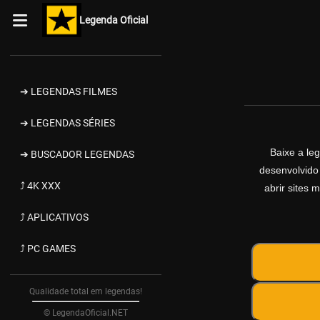
Legenda Oficial
➔ LEGENDAS FILMES
➔ LEGENDAS SÉRIES
Baixe a l
➔ BUSCADOR LEGENDAS
desenvolvido
⤴ 4K XXX
abrir sites 
⤴ APLICATIVOS
⤴ PC GAMES
Qualidade total em legendas!
© LegendaOficial.NET