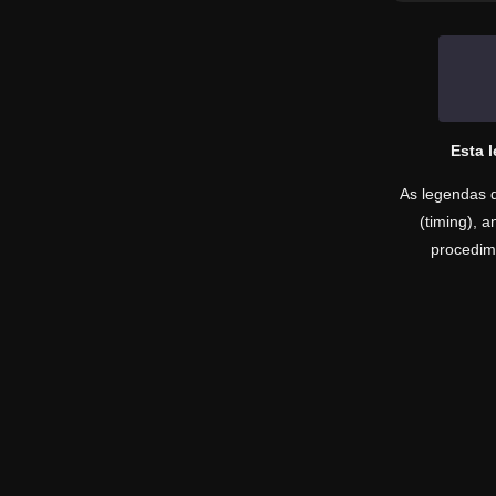
Esta 
As legendas d
(timing), 
procedime