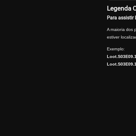
Legenda O
Para assisti
A maioria dos 
estiver locali
Exemplo:
Loot.S03E09.
Loot.S03E09.