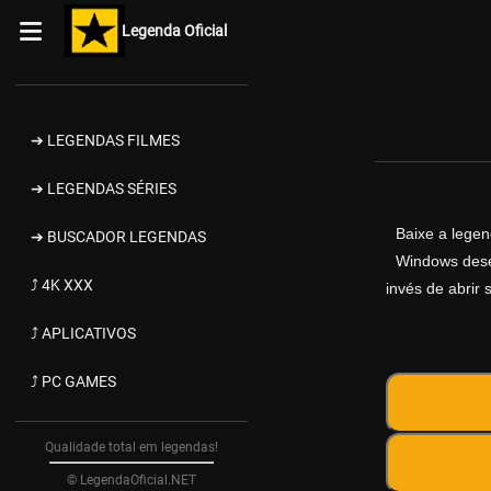
Legenda Oficial
➔ LEGENDAS FILMES
➔ LEGENDAS SÉRIES
Baixe a lege
➔ BUSCADOR LEGENDAS
Windows desen
⤴ 4K XXX
invés de abrir 
⤴ APLICATIVOS
⤴ PC GAMES
Qualidade total em legendas!
© LegendaOficial.NET