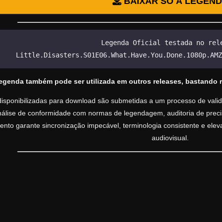
BAIXAR SÓ A LEGEN
Legenda Oficial testada no rel
Little.Disasters.S01E06.What.Have.You.Done.1080p.AMZ
legenda também pode ser utilizada em outros releases, bastando 
isponibilizadas para download são submetidas a um processo de valida
análise de conformidade com normas de legendagem, auditoria de precisã
nto garante sincronização impecável, terminologia consistente e ele
audiovisual.