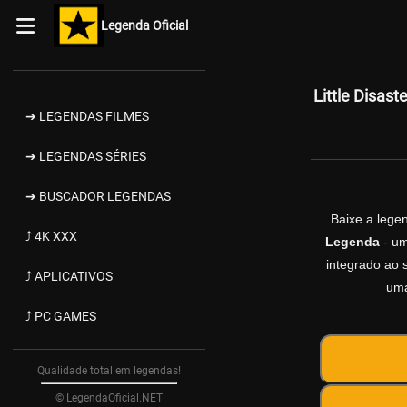
Legenda Oficial
Little Disa
➔ LEGENDAS FILMES
➔ LEGENDAS SÉRIES
➔ BUSCADOR LEGENDAS
Baixe a leg
⤴ 4K XXX
Legenda
- um
integrado ao s
⤴ APLICATIVOS
uma
⤴ PC GAMES
Qualidade total em legendas!
© LegendaOficial.NET