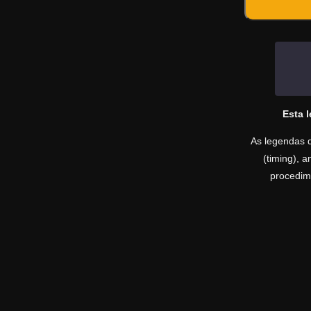
Esta 
As legendas d
(timing), 
procedime