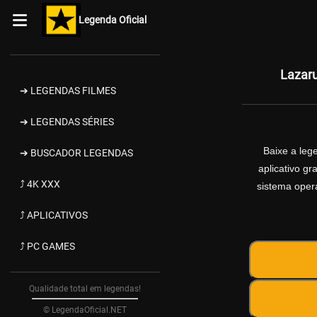
Legenda Oficial
Lazar
➔ LEGENDAS FILMES
➔ LEGENDAS SÉRIES
Baixe a le
➔ BUSCADOR LEGENDAS
aplicativo g
⤴ 4K XXX
sistema opera
⤴ APLICATIVOS
⤴ PC GAMES
Qualidade total em legendas!
© LegendaOficial.NET