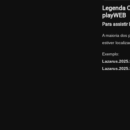
Legenda O
playWEB
Para assisti
A maioria dos 
estiver locali
Exemplo:
Lazarus.2025
Lazarus.2025