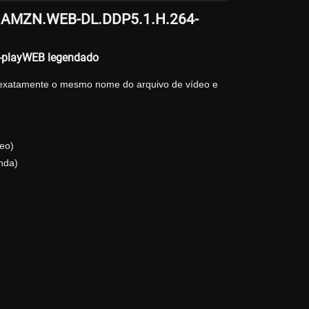
0p.AMZN.WEB-DL.DDP5.1.H.264-
-playWEB legendado
 exatamente o mesmo nome do arquivo de vídeo e
eo)
nda)