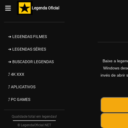
Legenda Oficial
➔ LEGENDAS FILMES
➔ LEGENDAS SÉRIES
Baixe a lege
➔ BUSCADOR LEGENDAS
Windows desen
⤴ 4K XXX
invés de abrir 
⤴ APLICATIVOS
⤴ PC GAMES
Qualidade total em legendas!
© LegendaOficial.NET