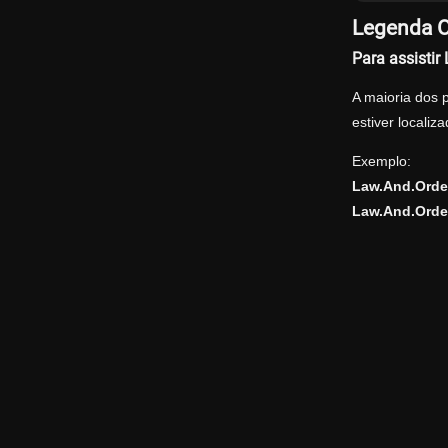
Legenda O
Para assisti
A maioria dos 
estiver locali
Exemplo:
Law.And.Orde
Law.And.Orde