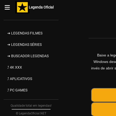
Legenda Oficial
➔ LEGENDAS FILMES
➔ LEGENDAS SÉRIES
Baixe a le
➔ BUSCADOR LEGENDAS
Windows desen
⤴ 4K XXX
invés de abrir 
⤴ APLICATIVOS
⤴ PC GAMES
Qualidade total em legendas!
© LegendaOficial.NET