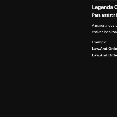
Legenda O
Para assisti
A maioria dos 
estiver locali
Exemplo:
Law.And.Orde
Law.And.Orde