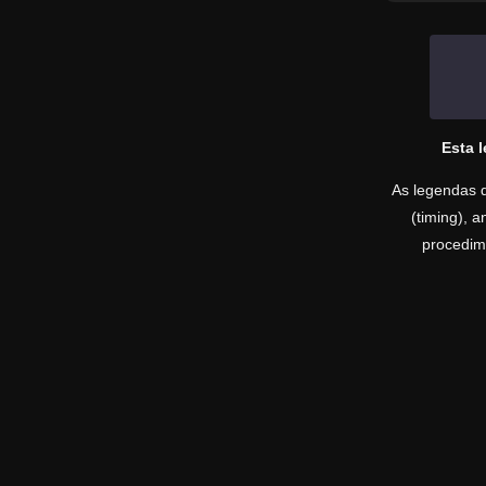
Esta 
As legendas d
(timing), 
procedime