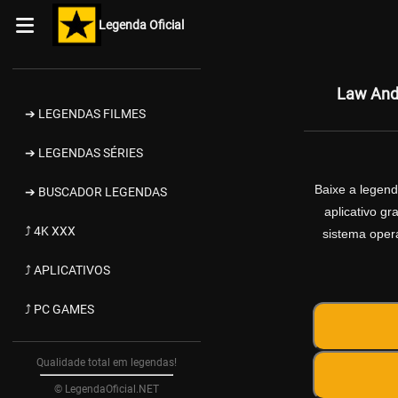
Legenda Oficial
Law And 
➔ LEGENDAS FILMES
➔ LEGENDAS SÉRIES
Baixe a legen
➔ BUSCADOR LEGENDAS
aplicativo g
⤴ 4K XXX
sistema opera
⤴ APLICATIVOS
⤴ PC GAMES
Qualidade total em legendas!
© LegendaOficial.NET