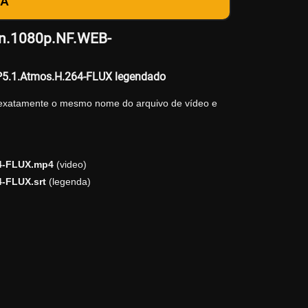
DA
ion.1080p.NF.WEB-
P5.1.Atmos.H.264-FLUX legendado
 exatamente o mesmo nome do arquivo de vídeo e
64-FLUX.mp4
(video)
-FLUX.srt
(legenda)