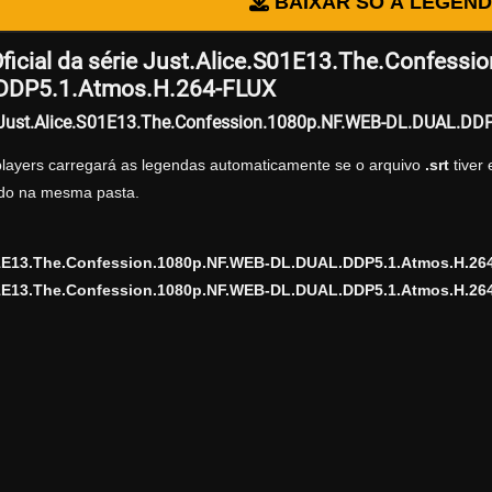
BAIXAR SÓ A LEGEN
ficial da série Just.Alice.S01E13.The.Confess
DDP5.1.Atmos.H.264-FLUX
r Just.Alice.S01E13.The.Confession.1080p.NF.WEB-DL.DUAL.DD
players carregará as legendas automaticamente se o arquivo
.srt
tiver
zado na mesma pasta.
01E13.The.Confession.1080p.NF.WEB-DL.DUAL.DDP5.1.Atmos.H.2
01E13.The.Confession.1080p.NF.WEB-DL.DUAL.DDP5.1.Atmos.H.264