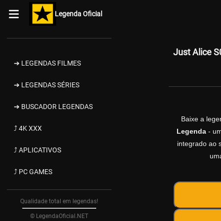
Legenda Oficial
Just Alice 
➔ LEGENDAS FILMES
➔ LEGENDAS SÉRIES
➔ BUSCADOR LEGENDAS
Baixe a leg
⤴ 4K XXX
Legenda
- um
integrado ao s
⤴ APLICATIVOS
uma
⤴ PC GAMES
Qualidade total em legendas!
© LegendaOficial.NET