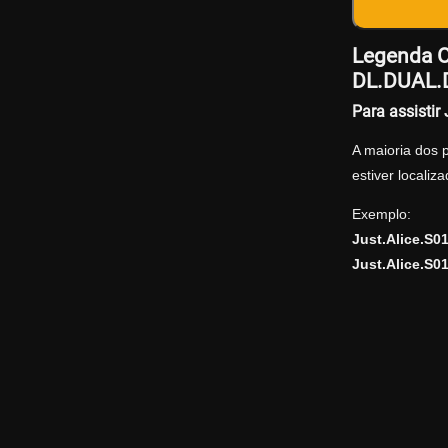
Legenda O
DL.DUAL.
Para assisti
A maioria dos 
estiver locali
Exemplo:
Just.Alice.S
Just.Alice.S