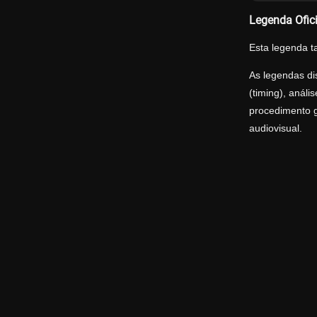
Legenda Ofic
Esta legenda t
As legendas di
(timing), anál
procedimento g
audiovisual.