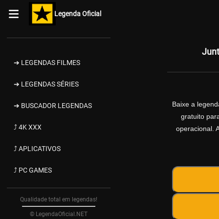
Legenda Oficial
Junt
➔ LEGENDAS FILMES
➔ LEGENDAS SÉRIES
Baixe a legen
➔ BUSCADOR LEGENDAS
gratuito pa
⤴ 4K XXX
operacional. 
⤴ APLICATIVOS
⤴ PC GAMES
Qualidade total em legendas!
© LegendaOficial.NET