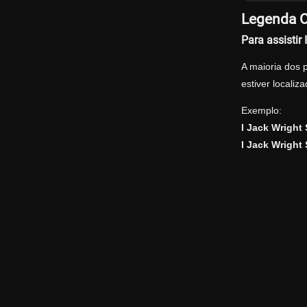
Legenda O
Para assisti
A maioria dos 
estiver locali
Exemplo:
I Jack Wrigh
I Jack Wrigh