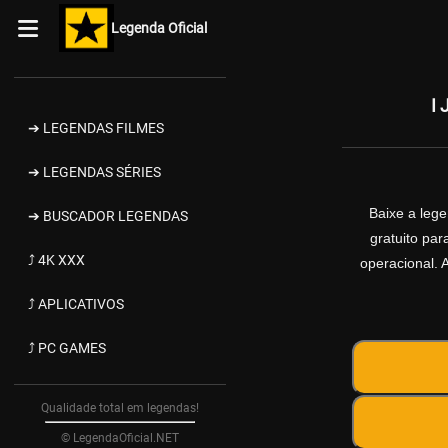
Legenda Oficial
I
➔ LEGENDAS FILMES
➔ LEGENDAS SÉRIES
Baixe a leg
➔ BUSCADOR LEGENDAS
gratuito pa
⤴ 4K XXX
operacional. 
⤴ APLICATIVOS
⤴ PC GAMES
Qualidade total em legendas!
© LegendaOficial.NET