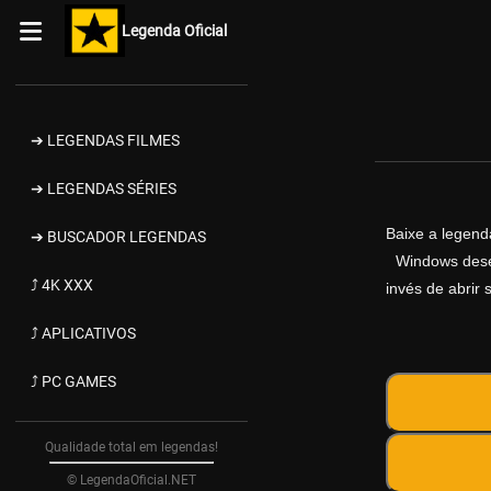
Legenda Oficial
➔ LEGENDAS FILMES
➔ LEGENDAS SÉRIES
Baixe a legen
➔ BUSCADOR LEGENDAS
Windows desen
⤴ 4K XXX
invés de abrir 
⤴ APLICATIVOS
⤴ PC GAMES
Qualidade total em legendas!
© LegendaOficial.NET