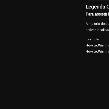
Legenda O
Para assisti
A maioria dos 
estiver locali
Exemplo:
How.to.Win.t
How.to.Win.th