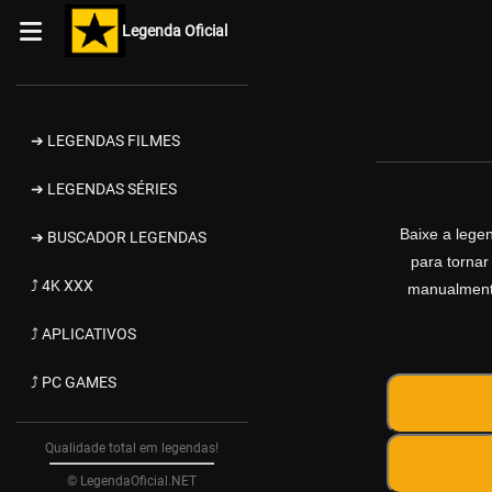
Legenda Oficial
➔ LEGENDAS FILMES
➔ LEGENDAS SÉRIES
Baixe a leg
➔ BUSCADOR LEGENDAS
para tornar
⤴ 4K XXX
manualmente
⤴ APLICATIVOS
⤴ PC GAMES
Qualidade total em legendas!
© LegendaOficial.NET