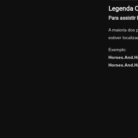
Legenda O
Para assisti
A maioria dos 
estiver locali
Exemplo:
Horses.And.
Horses.And.H