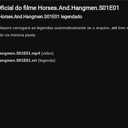
ficial do filme Horses.And.Hangmen.S01E01
r Horses.And.Hangmen.S01E01 legendado
players carregará as legendas automaticamente se o arquivo
.srt
tiver
zado na mesma pasta.
Hangmen.S01E01.mp4
(video)
angmen.S01E01.srt
(legenda)