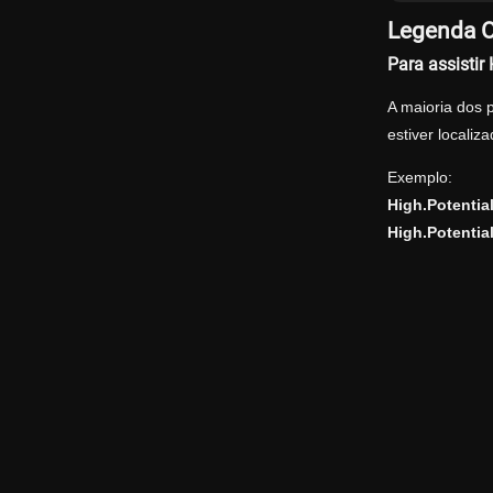
Legenda O
Para assisti
A maioria dos 
estiver locali
Exemplo:
High.Potenti
High.Potenti