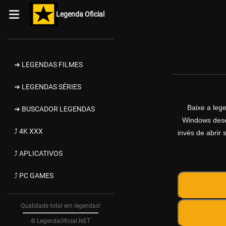
Legenda Oficial
➔ LEGENDAS FILMES
➔ LEGENDAS SÉRIES
Baixe a le
➔ BUSCADOR LEGENDAS
Windows desen
⤴ 4K XXX
invés de abrir 
⤴ APLICATIVOS
⤴ PC GAMES
Qualidade total em legendas!
© LegendaOficial.NET