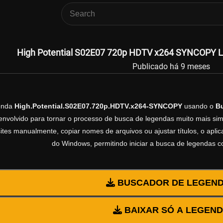
High Potential S02E07 720p HDTV x264 SYNCOPY Le
Publicado há 9 meses
genda
High.Potential.S02E07.720p.HDTV.x264-SYNCOPY
usando o
B
volvido para tornar o processo de busca de legendas muito mais simp
sites manualmente, copiar nomes de arquivos ou ajustar títulos, o apl
do Windows, permitindo iniciar a busca de legendas 
BUSCADOR DE LEGEN
BAIXAR SÓ A LEGEN