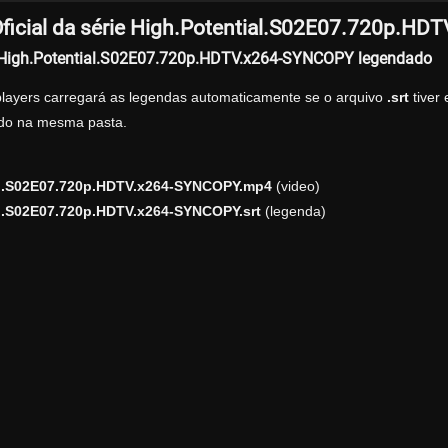
ficial da série High.Potential.S02E07.720p.H
r High.Potential.S02E07.720p.HDTV.x264-SYNCOPY legendado
players carregará as legendas automaticamente se o arquivo
.srt
tiver
zado na mesma pasta.
al.S02E07.720p.HDTV.x264-SYNCOPY.mp4
(video)
al.S02E07.720p.HDTV.x264-SYNCOPY.srt
(legenda)