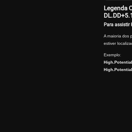
Legenda O
DL.DD+5.
Para assisti
A maioria dos 
estiver locali
Exemplo:
High.Potenti
High.Potentia