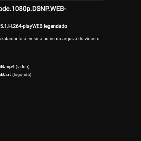
l.Mode.1080p.DSNP.WEB-
+5.1.H.264-playWEB legendado
 exatamente o mesmo nome do arquivo de vídeo e
WEB.mp4
(video)
B.srt
(legenda)