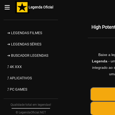
Legenda Oficial
High Poten
➔ LEGENDAS FILMES
➔ LEGENDAS SÉRIES
Baixe a l
➔ BUSCADOR LEGENDAS
Legenda
- um
⤴ 4K XXX
integrado ao s
uma
⤴ APLICATIVOS
⤴ PC GAMES
Qualidade total em legendas!
© LegendaOficial.NET