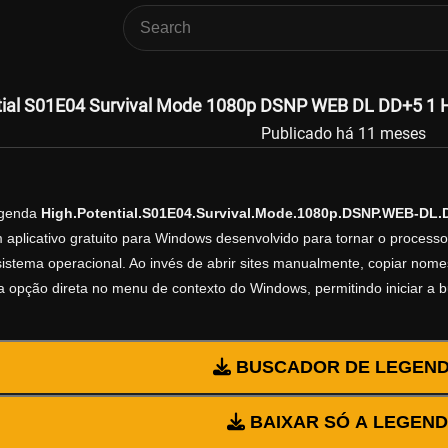
tial S01E04 Survival Mode 1080p DSNP WEB DL DD+5 1 H
Publicado há 11 meses
egenda
High.Potential.S01E04.Survival.Mode.1080p.DSNP.WEB-DL.
 aplicativo gratuito para Windows desenvolvido para tornar o process
istema operacional. Ao invés de abrir sites manualmente, copiar nomes d
 opção direta no menu de contexto do Windows, permitindo iniciar a 
BUSCADOR DE LEGEN
BAIXAR SÓ A LEGEN