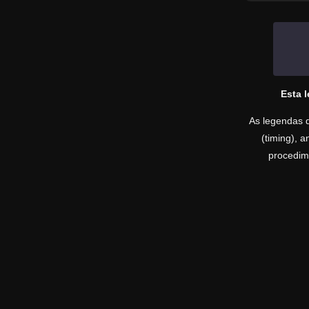
Esta 
As legendas d
(timing), 
procedime