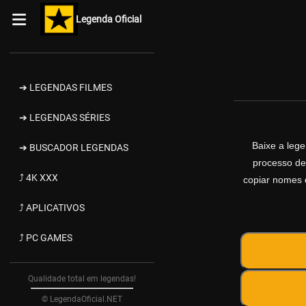
Legenda Oficial
➔ LEGENDAS FILMES
➔ LEGENDAS SÉRIES
Baixe a leg
➔ BUSCADOR LEGENDAS
processo de
⤴ 4K XXX
copiar nomes d
⤴ APLICATIVOS
⤴ PC GAMES
Qualidade total em legendas!
© LegendaOficial.NET