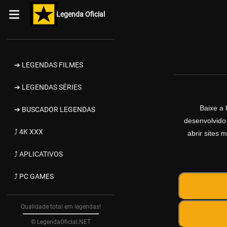
Legenda Oficial
➔ LEGENDAS FILMES
➔ LEGENDAS SÉRIES
Baixe a
➔ BUSCADOR LEGENDAS
desenvolvido
⤴ 4K XXX
abrir sites 
⤴ APLICATIVOS
⤴ PC GAMES
Qualidade total em legendas!
© LegendaOficial.NET