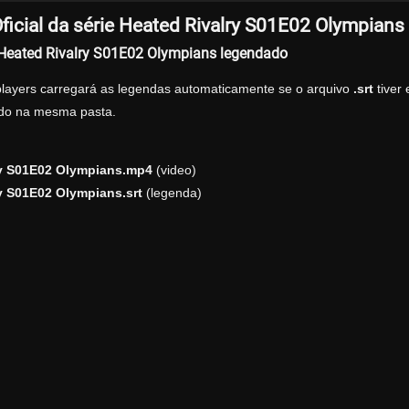
icial da série Heated Rivalry S01E02 Olympians
r Heated Rivalry S01E02 Olympians legendado
players carregará as legendas automaticamente se o arquivo
.srt
tiver
zado na mesma pasta.
ry S01E02 Olympians.mp4
(video)
y S01E02 Olympians.srt
(legenda)