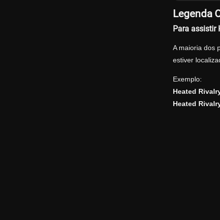
Legenda Of
Para assisti
A maioria dos 
estiver locali
Exemplo:
Heated Rival
Heated Rivalr