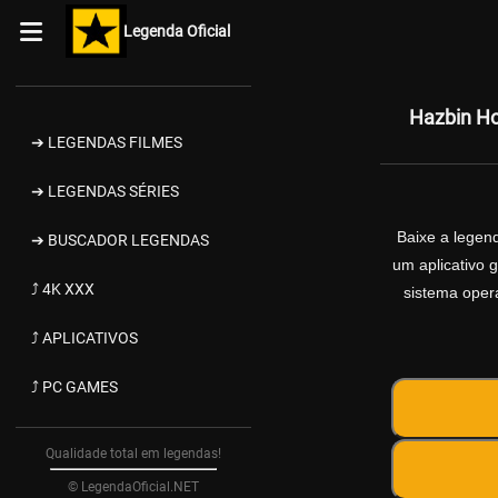
Legenda Oficial
Hazbin Ho
➔ LEGENDAS FILMES
➔ LEGENDAS SÉRIES
Baixe a lege
➔ BUSCADOR LEGENDAS
um aplicativo 
⤴ 4K XXX
sistema opera
⤴ APLICATIVOS
⤴ PC GAMES
Qualidade total em legendas!
© LegendaOficial.NET