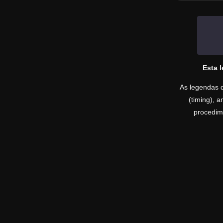
Esta 
As legendas d
(timing), 
procedime