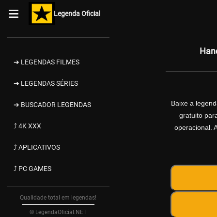
Legenda Oficial
Han
➔ LEGENDAS FILMES
➔ LEGENDAS SÉRIES
Baixe a legen
➔ BUSCADOR LEGENDAS
gratuito pa
⤴ 4K XXX
operacional. 
⤴ APLICATIVOS
⤴ PC GAMES
Qualidade total em legendas!
© LegendaOficial.NET