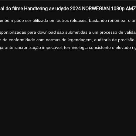
ial do filme Handtering av udøde 2024 NORWEGIAN 1080p AM
ambém pode ser utilizada em outros releases, bastando renomear o ar
sponibilizadas para download são submetidas a um processo de validaç
ise de conformidade com normas de legendagem, auditoria de precisão tr
arante sincronização impecável, terminologia consistente e elevado r