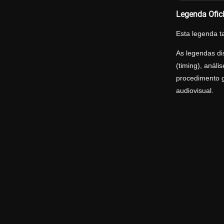
Legenda Ofic
Esta legenda t
As legendas di
(timing), anál
procedimento g
audiovisual.