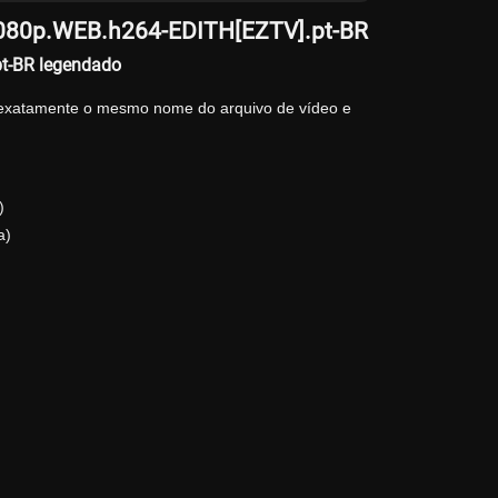
.1080p.WEB.h264-EDITH[EZTV].pt-BR
t-BR legendado
 exatamente o mesmo nome do arquivo de vídeo e
)
a)