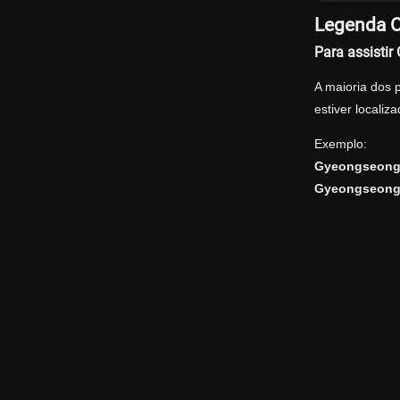
Legenda O
Para assisti
A maioria dos 
estiver locali
Exemplo:
Gyeongseong.
Gyeongseong.