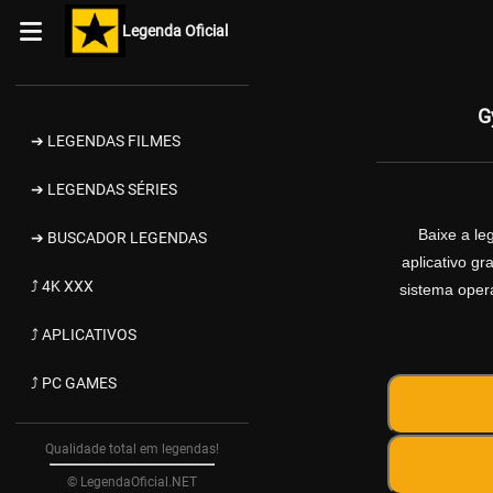
Legenda Oficial
G
➔ LEGENDAS FILMES
➔ LEGENDAS SÉRIES
Baixe a l
➔ BUSCADOR LEGENDAS
aplicativo g
⤴ 4K XXX
sistema opera
⤴ APLICATIVOS
⤴ PC GAMES
Qualidade total em legendas!
© LegendaOficial.NET