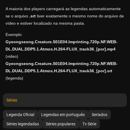
A maioria dos players carregará as legendas automaticamente
se o arquivo
.srt
tiver exatamente o mesmo nome do arquivo de
vídeo e estiver localizado na mesma pasta.
Exemplo:
Gyeongseong.Creature.S01E04.Imprinting.720p.NF.WEB-
DL.DUAL.DDP5.1.Atmos.H.264-FLUX_track36_[por].mp4
(video)
Gyeongseong.Creature.S01E04.Imprinting.720p.NF.WEB-
DL.DUAL.DDP5.1.Atmos.H.264-FLUX_track36_[por].srt
(legenda)
Séries
Legenda Oficial
Legendas em português
Seriados
Séries legendadas
Séries populares
Tv Série