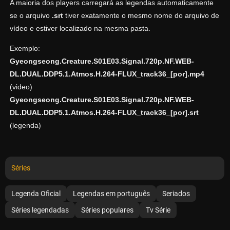
A maioria dos players carregará as legendas automaticamente
se o arquivo
.srt
tiver exatamente o mesmo nome do arquivo de
vídeo e estiver localizado na mesma pasta.
Exemplo:
Gyeongseong.Creature.S01E03.Signal.720p.NF.WEB-
DL.DUAL.DDP5.1.Atmos.H.264-FLUX_track36_[por].mp4
(video)
Gyeongseong.Creature.S01E03.Signal.720p.NF.WEB-
DL.DUAL.DDP5.1.Atmos.H.264-FLUX_track36_[por].srt
(legenda)
Séries
Legenda Oficial
Legendas em português
Seriados
Séries legendadas
Séries populares
Tv Série