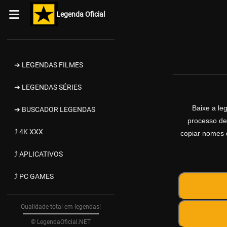
Legenda Oficial
➔ LEGENDAS FILMES
➔ LEGENDAS SÉRIES
Baixe a l
➔ BUSCADOR LEGENDAS
processo de
⤴ 4K XXX
copiar nomes d
⤴ APLICATIVOS
⤴ PC GAMES
Qualidade total em legendas!
© LegendaOficial.NET