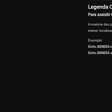
Legenda Of
Para assistir
A maioria dos 
estiver locali
Exemplo:
Girls.S05E03
Girls.S05E03.s