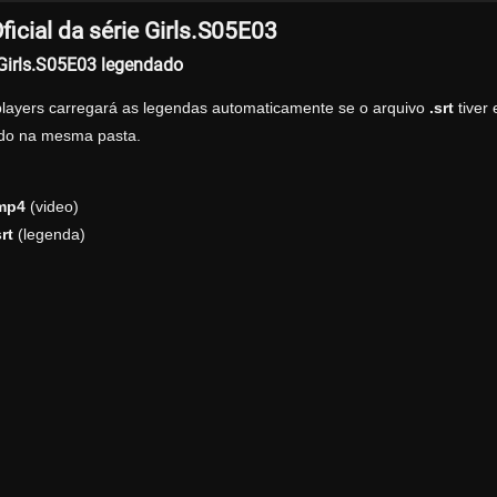
icial da série Girls.S05E03
 Girls.S05E03 legendado
players carregará as legendas automaticamente se o arquivo
.srt
tiver
zado na mesma pasta.
.mp4
(video)
rt
(legenda)