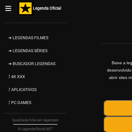
Legenda Oficial
➔ LEGENDAS FILMES
➔ LEGENDAS SÉRIES
Baixe a l
➔ BUSCADOR LEGENDAS
desenvolvido
⤴ 4K XXX
abrir sites 
⤴ APLICATIVOS
⤴ PC GAMES
Qualidade total em legendas!
© LegendaOficial.NET