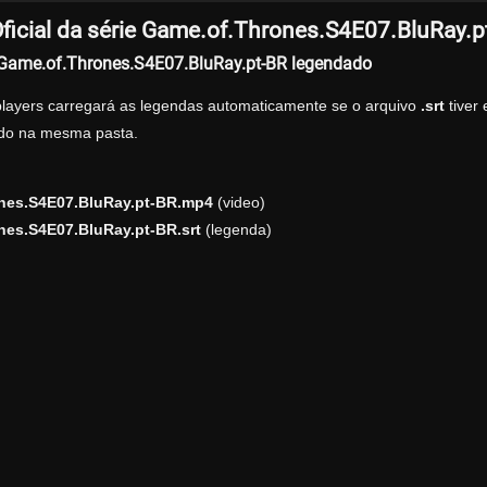
ficial da série Game.of.Thrones.S4E07.BluRay.p
r Game.of.Thrones.S4E07.BluRay.pt-BR legendado
players carregará as legendas automaticamente se o arquivo
.srt
tiver
zado na mesma pasta.
nes.S4E07.BluRay.pt-BR.mp4
(video)
es.S4E07.BluRay.pt-BR.srt
(legenda)