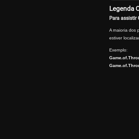
Legenda O
Para assisti
A maioria dos 
estiver locali
Exemplo:
Game.of.Thro
Game.of.Thron