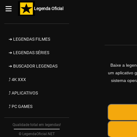
Legenda Oficial
➔ LEGENDAS FILMES
➔ LEGENDAS SÉRIES
Baixe a lege
➔ BUSCADOR LEGENDAS
um aplicativo 
⤴ 4K XXX
sistema opera
⤴ APLICATIVOS
⤴ PC GAMES
Qualidade total em legendas!
© LegendaOficial.NET