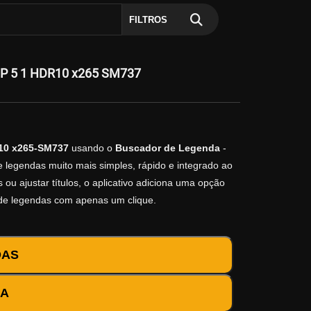
FILTROS
DP 5 1 HDR10 x265 SM737
10 x265-SM737
usando o
Buscador de Legenda
-
e legendas muito mais simples, rápido e integrado ao
ou ajustar títulos, o aplicativo adiciona uma opção
 de legendas com apenas um clique.
DAS
DA