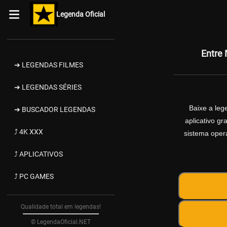
Legenda Oficial
Entre
➔ LEGENDAS FILMES
➔ LEGENDAS SÉRIES
Baixe a le
➔ BUSCADOR LEGENDAS
aplicativo g
⤴ 4K XXX
sistema opera
⤴ APLICATIVOS
⤴ PC GAMES
Qualidade total em legendas!
© LegendaOficial.NET