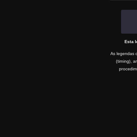
Esta 
As legendas d
(timing), 
procedime