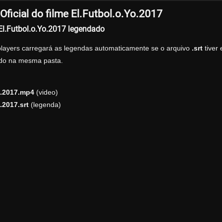
ficial do filme El.Futbol.o.Yo.2017
 El.Futbol.o.Yo.2017 legendado
players carregará as legendas automaticamente se o arquivo
.srt
tiver
zado na mesma pasta.
o.2017.mp4
(video)
.2017.srt
(legenda)