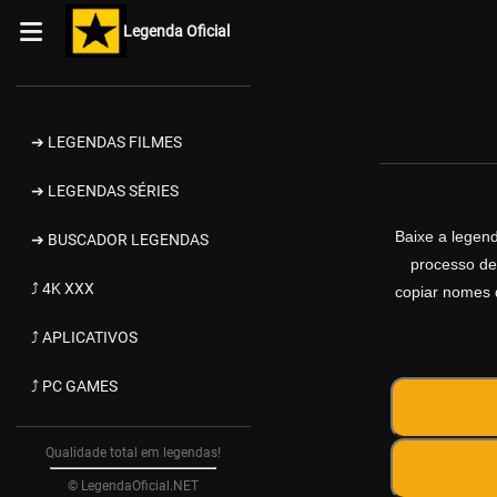
Legenda Oficial
➔ LEGENDAS FILMES
➔ LEGENDAS SÉRIES
Baixe a legen
➔ BUSCADOR LEGENDAS
processo de
⤴ 4K XXX
copiar nomes d
⤴ APLICATIVOS
⤴ PC GAMES
Qualidade total em legendas!
© LegendaOficial.NET