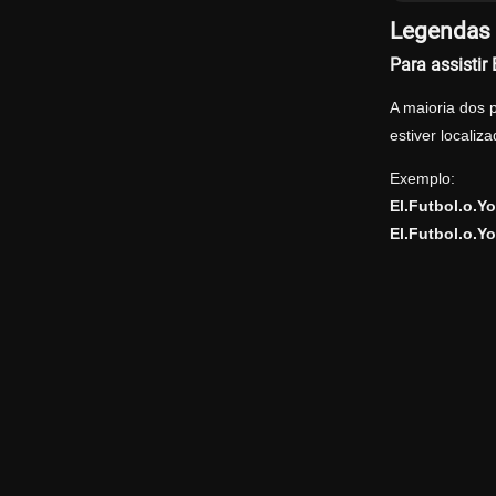
Legendas O
Para assistir
A maioria dos 
estiver locali
Exemplo:
El.Futbol.o.Y
El.Futbol.o.Yo