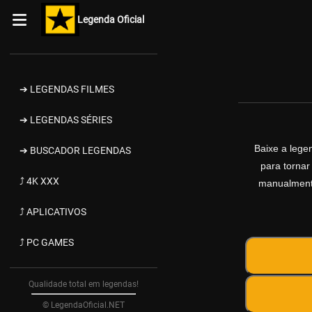
Legenda Oficial
➔ LEGENDAS FILMES
➔ LEGENDAS SÉRIES
Baixe a leg
➔ BUSCADOR LEGENDAS
para tornar
⤴ 4K XXX
manualmente
⤴ APLICATIVOS
⤴ PC GAMES
Qualidade total em legendas!
© LegendaOficial.NET