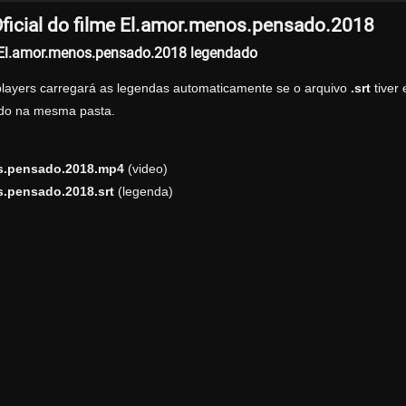
ficial do filme El.amor.menos.pensado.2018
r El.amor.menos.pensado.2018 legendado
players carregará as legendas automaticamente se o arquivo
.srt
tiver
zado na mesma pasta.
s.pensado.2018.mp4
(video)
.pensado.2018.srt
(legenda)