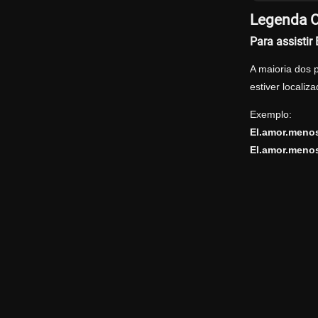
Legenda O
Para assisti
A maioria dos 
estiver locali
Exemplo:
El.amor.meno
El.amor.menos