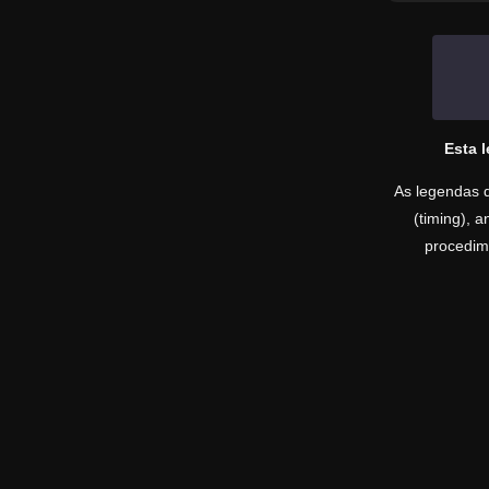
Esta 
As legendas d
(timing), 
procedime