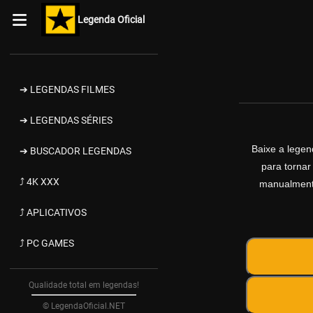
Legenda Oficial
➔ LEGENDAS FILMES
➔ LEGENDAS SÉRIES
Baixe a lege
➔ BUSCADOR LEGENDAS
para tornar
⤴ 4K XXX
manualmente
⤴ APLICATIVOS
⤴ PC GAMES
Qualidade total em legendas!
© LegendaOficial.NET