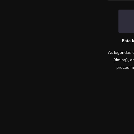
Esta 
As legendas d
(timing), 
procedime