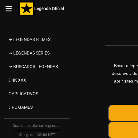
Legenda Oficial
➔ LEGENDAS FILMES
➔ LEGENDAS SÉRIES
Baixe a leg
➔ BUSCADOR LEGENDAS
desenvolvido
⤴ 4K XXX
abrir sites 
⤴ APLICATIVOS
⤴ PC GAMES
Qualidade total em legendas!
© LegendaOficial.NET