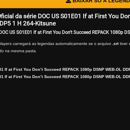
BAIXAR SÓ A LEGEN
ficial da série DOC US S01E01 If at First You 
P5 1 H 264-Kitsune
r DOC US S01E01 If at First You Don’t Succeed REPACK 1080p 
players carregará as legendas automaticamente se o arquivo
.srt
tiver
zado na mesma pasta.
1 If at First You Don’t Succeed REPACK 1080p DSNP WEB-DL DDP
 If at First You Don’t Succeed REPACK 1080p DSNP WEB-DL DDP5