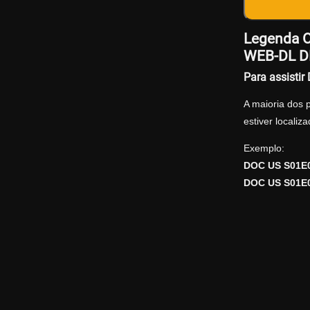
Legenda O
WEB-DL DD
Para assisti
A maioria dos 
estiver locali
Exemplo:
DOC US S01E0
DOC US S01E01