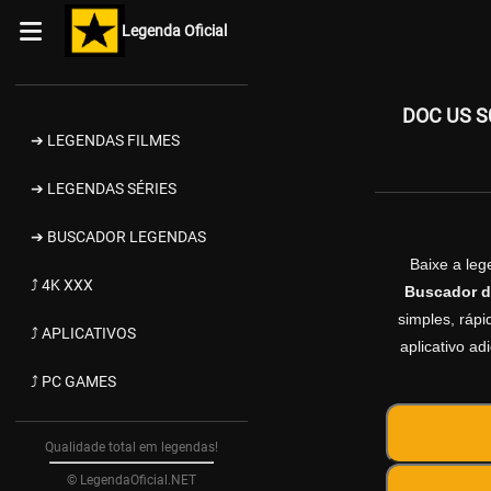
Legenda Oficial
DOC US S0
➔ LEGENDAS FILMES
➔ LEGENDAS SÉRIES
➔ BUSCADOR LEGENDAS
Baixe a le
⤴ 4K XXX
Buscador d
simples, rápi
⤴ APLICATIVOS
aplicativo a
⤴ PC GAMES
Qualidade total em legendas!
© LegendaOficial.NET