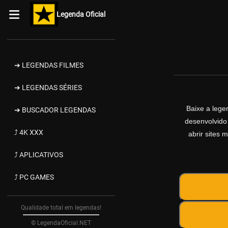
Legenda Oficial
➔ LEGENDAS FILMES
➔ LEGENDAS SÉRIES
Baixe a leg
➔ BUSCADOR LEGENDAS
desenvolvido
⤴ 4K XXX
abrir sites 
⤴ APLICATIVOS
⤴ PC GAMES
Qualidade total em legendas!
© LegendaOficial.NET