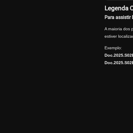
Legenda O
Para assisti
A maioria dos 
estiver locali
Exemplo:
Doc.2025.S02
Doc.2025.S02