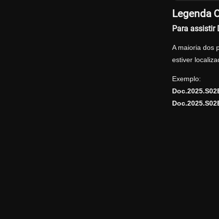
Legenda O
Para assisti
A maioria dos 
estiver locali
Exemplo:
Doc.2025.S02
Doc.2025.S02