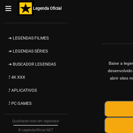
Legenda Oficial
➔ LEGENDAS FILMES
➔ LEGENDAS SÉRIES
Baixe a leg
➔ BUSCADOR LEGENDAS
desenvolvido
⤴ 4K XXX
abrir sites 
⤴ APLICATIVOS
⤴ PC GAMES
Qualidade total em legendas!
© LegendaOficial.NET