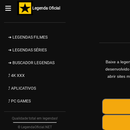
Legenda Oficial
➔ LEGENDAS FILMES
➔ LEGENDAS SÉRIES
Baixe a leg
➔ BUSCADOR LEGENDAS
desenvolvido
⤴ 4K XXX
abrir sites 
⤴ APLICATIVOS
⤴ PC GAMES
Qualidade total em legendas!
© LegendaOficial.NET