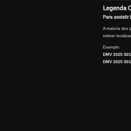
Legenda O
Para assisti
A maioria dos 
estiver locali
Exemplo:
DMV 2025 S0
DMV 2025 S01