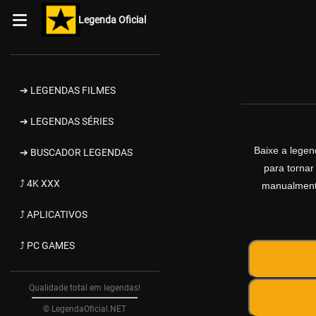
Legenda Oficial
➔ LEGENDAS FILMES
➔ LEGENDAS SÉRIES
Baixe a lege
➔ BUSCADOR LEGENDAS
para tornar
⤴ 4K XXX
manualmente
⤴ APLICATIVOS
⤴ PC GAMES
Qualidade total em legendas!
© LegendaOficial.NET