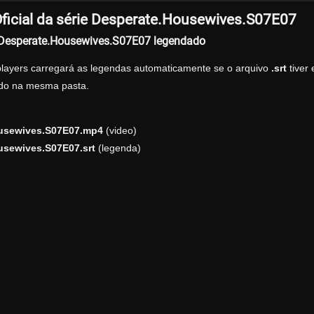
ficial da série Desperate.Housewives.S07E07
r Desperate.Housewives.S07E07 legendado
players carregará as legendas automaticamente se o arquivo
.srt
tiver
zado na mesma pasta.
usewives.S07E07.mp4
(video)
usewives.S07E07.srt
(legenda)