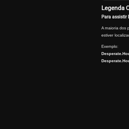
Legenda O
Para assisti
A maioria dos 
estiver locali
Exemplo:
Desperate.Ho
Desperate.Ho