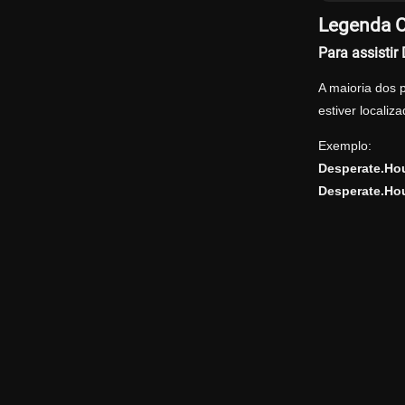
Legenda O
Para assisti
A maioria dos 
estiver locali
Exemplo:
Desperate.Ho
Desperate.Ho