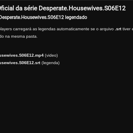
ficial da série Desperate.Housewives.S06E12
r Desperate.Housewives.S06E12 legendado
players carregará as legendas automaticamente se o arquivo
.srt
tiver
zado na mesma pasta.
usewives.S06E12.mp4
(video)
usewives.S06E12.srt
(legenda)