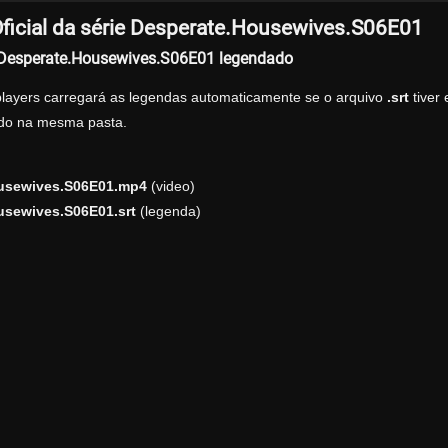
ficial da série Desperate.Housewives.S06E01
r Desperate.Housewives.S06E01 legendado
players carregará as legendas automaticamente se o arquivo
.srt
tiver
zado na mesma pasta.
usewives.S06E01.mp4
(video)
usewives.S06E01.srt
(legenda)