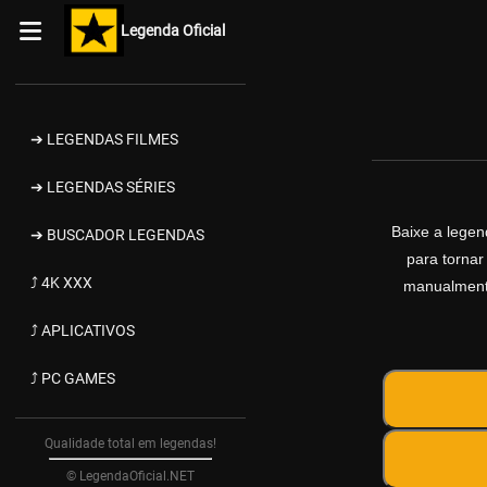
Legenda Oficial
➔ LEGENDAS FILMES
➔ LEGENDAS SÉRIES
Baixe a lege
➔ BUSCADOR LEGENDAS
para tornar
⤴ 4K XXX
manualmente
⤴ APLICATIVOS
⤴ PC GAMES
Qualidade total em legendas!
© LegendaOficial.NET