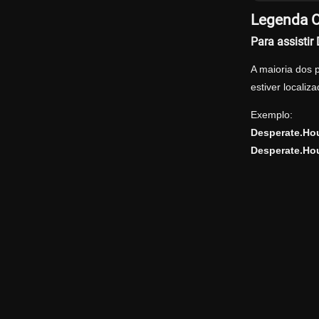
Legenda O
Para assisti
A maioria dos 
estiver locali
Exemplo:
Desperate.Ho
Desperate.Ho