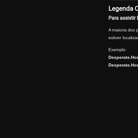
Legenda O
Para assisti
A maioria dos 
estiver locali
Exemplo:
Desperate.Ho
Desperate.Ho