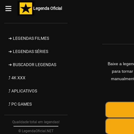
Legenda Oficial
➔ LEGENDAS FILMES
➔ LEGENDAS SÉRIES
Baixe a lege
➔ BUSCADOR LEGENDAS
para tornar
⤴ 4K XXX
manualmente
⤴ APLICATIVOS
⤴ PC GAMES
Qualidade total em legendas!
© LegendaOficial.NET