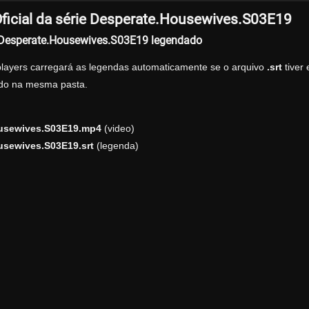
ficial da série Desperate.Housewives.S03E19
r Desperate.Housewives.S03E19 legendado
players carregará as legendas automaticamente se o arquivo
.srt
tiver
zado na mesma pasta.
usewives.S03E19.mp4
(video)
usewives.S03E19.srt
(legenda)