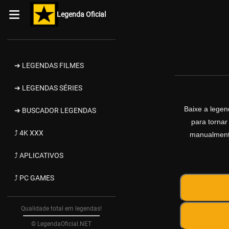
Legenda Oficial
➔ LEGENDAS FILMES
➔ LEGENDAS SÉRIES
Baixe a lege
➔ BUSCADOR LEGENDAS
para tornar
⤴ 4K XXX
manualmente
⤴ APLICATIVOS
⤴ PC GAMES
Qualidade total em legendas!
© LegendaOficial.NET