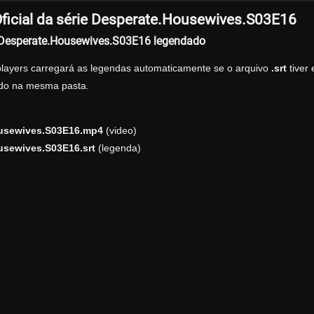
ficial da série Desperate.Housewives.S03E16
r Desperate.Housewives.S03E16 legendado
players carregará as legendas automaticamente se o arquivo
.srt
tiver
zado na mesma pasta.
usewives.S03E16.mp4
(video)
usewives.S03E16.srt
(legenda)