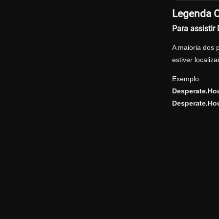
Legenda O
Para assisti
A maioria dos 
estiver locali
Exemplo:
Desperate.Ho
Desperate.Ho