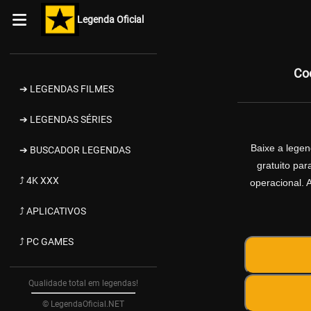
Legenda Oficial
Co
➔ LEGENDAS FILMES
➔ LEGENDAS SÉRIES
Baixe a lege
➔ BUSCADOR LEGENDAS
gratuito pa
⤴ 4K XXX
operacional. 
⤴ APLICATIVOS
⤴ PC GAMES
Qualidade total em legendas!
© LegendaOficial.NET