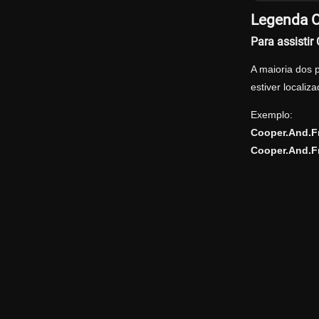
Legenda O
Para assisti
A maioria dos 
estiver locali
Exemplo:
Cooper.And.F
Cooper.And.F