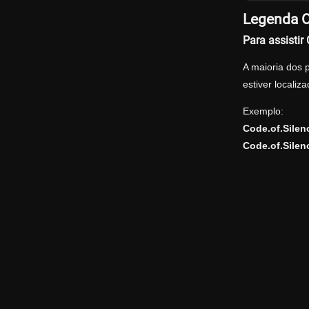
Legenda O
Para assisti
A maioria dos 
estiver locali
Exemplo:
Code.of.Sile
Code.of.Sile