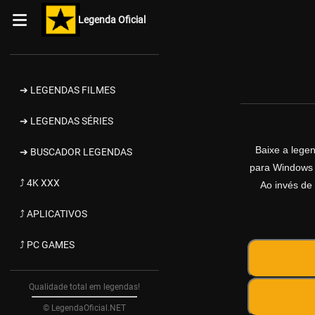
Legenda Oficial
➔ LEGENDAS FILMES
➔ LEGENDAS SÉRIES
Baixe a lege
➔ BUSCADOR LEGENDAS
para Windows d
⤴ 4K XXX
Ao invés de 
⤴ APLICATIVOS
⤴ PC GAMES
Qualidade total em legendas!
© LegendaOficial.NET