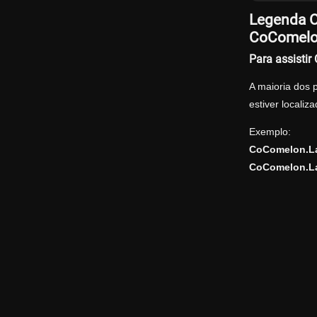
Legenda Of
CoComelon
Para assisti
A maioria dos 
estiver locali
Exemplo:
CoComelon.La
CoComelon.La