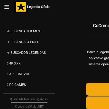
Legenda Oficial
CoComel
➔ LEGENDAS FILMES
➔ LEGENDAS SÉRIES
Baixe a lege
➔ BUSCADOR LEGENDAS
aplicativo g
⤴ 4K XXX
sistema opera
⤴ APLICATIVOS
⤴ PC GAMES
Qualidade total em legendas!
© LegendaOficial.NET