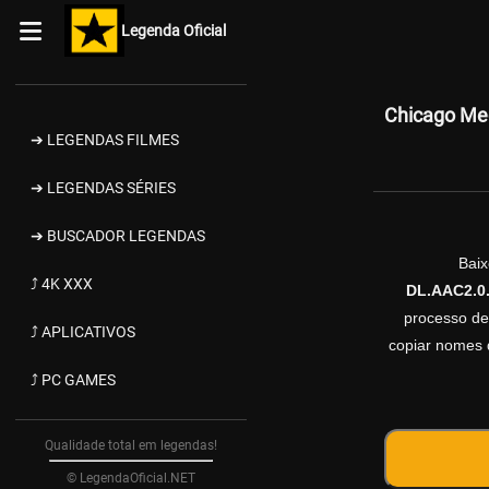
Legenda Oficial
Chicago Me
➔ LEGENDAS FILMES
➔ LEGENDAS SÉRIES
➔ BUSCADOR LEGENDAS
Bai
⤴ 4K XXX
DL.AAC2.0
processo de
⤴ APLICATIVOS
copiar nomes d
⤴ PC GAMES
Qualidade total em legendas!
© LegendaOficial.NET