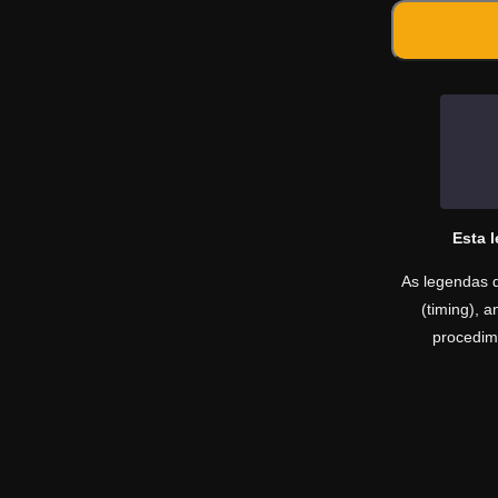
Esta 
As legendas d
(timing), 
procedime