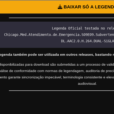
BAIXAR SÓ A LEGEN
Legenda Oficial testada no rel
Chicago.Med.Atendimento.de.Emergencia.S09E09.Subverten
DL.AAC2.0.H.264.DUAL-SiGLA
legenda também pode ser utilizada em outros releases, bastando 
isponibilizadas para download são submetidas a um processo de valida
análise de conformidade com normas de legendagem, auditoria de precisã
nto garante sincronização impecável, terminologia consistente e ele
audiovisual.