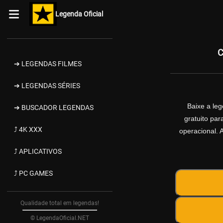
Legenda Oficial
C
➔ LEGENDAS FILMES
➔ LEGENDAS SÉRIES
Baixe a le
➔ BUSCADOR LEGENDAS
gratuito pa
⤴ 4K XXX
operacional. 
⤴ APLICATIVOS
⤴ PC GAMES
Qualidade total em legendas!
© LegendaOficial.NET