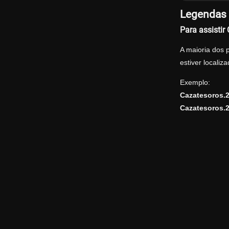
Legendas 
Para assisti
A maioria dos 
estiver locali
Exemplo:
Cazatesoros.
Cazatesoros.